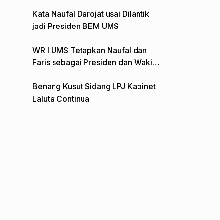
Gelar Aksi Depan Monumen Pers
Kata Naufal Darojat usai Dilantik
jadi Presiden BEM UMS
WR I UMS Tetapkan Naufal dan
Faris sebagai Presiden dan Wakil
Presiden BEM
Benang Kusut Sidang LPJ Kabinet
Laluta Continua