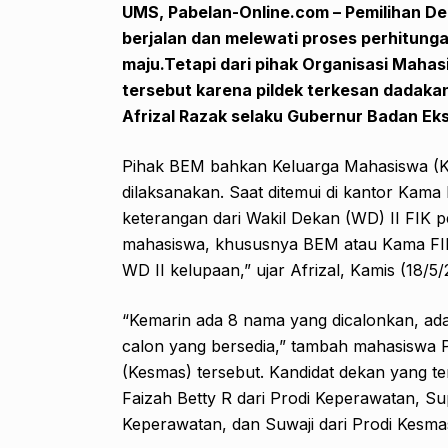
UMS, Pabelan-Online.com – Pemilihan Deka
berjalan dan melewati proses perhitung
maju.Tetapi dari pihak Organisasi Maha
tersebut karena pildek terkesan dadakan
Afrizal Razak
selaku
Gubernur Badan Eks
Pihak BEM bahkan Keluarga Mahasiswa (Kama
dilaksanakan. Saat ditemui di kantor Kama
keterangan dari Wakil Dekan (WD) II FIK 
mahasiswa, khususnya BEM atau Kama FIK di
WD II kelupaan,” ujar Afrizal, Kamis (18/5/
“Kemarin ada 8 nama yang dicalonkan, ada 3
calon yang bersedia,” tambah mahasiswa 
(Kesmas) tersebut. Kandidat dekan yang terp
Faizah Betty R dari Prodi Keperawatan, Su
Keperawatan, dan Suwaji dari Prodi Kesma