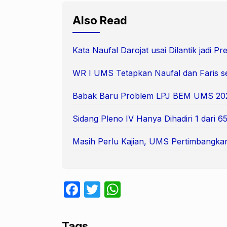
Also Read
Kata Naufal Darojat usai Dilantik jadi 
WR I UMS Tetapkan Naufal dan Faris s
Babak Baru Problem LPJ BEM UMS 20
Sidang Pleno IV Hanya Dihadiri 1 dari
Masih Perlu Kajian, UMS Pertimbangka
F
T
W
a
w
h
c
itt
at
Tags