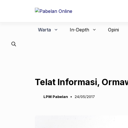
Langsung
ke
isi
Warta
In-Depth
Opini
Telat Informasi, Orma
LPM Pabelan
24/05/2017