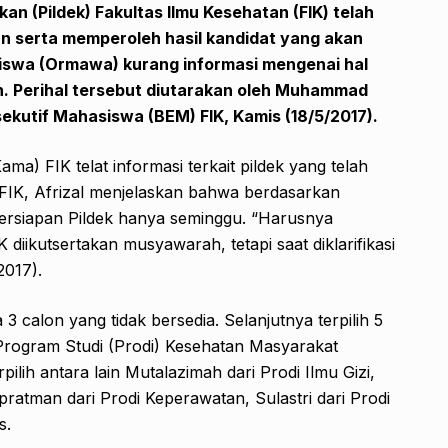
n (Pildek) Fakultas Ilmu Kesehatan (FIK) telah
an serta memperoleh hasil kandidat yang akan
siswa (Ormawa) kurang informasi mengenai hal
. Perihal tersebut
diutarakan oleh
Muhammad
ekutif Mahasiswa (BEM) FIK
,
Kamis
(
18
/
5/2017
)
.
) FIK telat informasi terkait pildek yang telah
 FIK, Afrizal menjelaskan bahwa berdasarkan
persiapan Pildek hanya seminggu. “Harusnya
ikutsertakan musyawarah, tetapi saat diklarifikasi
2017).
 calon yang tidak bersedia. Selanjutnya terpilih 5
Program Studi (Prodi) Kesehatan Masyarakat
ilih antara lain Mutalazimah dari Prodi Ilmu Gizi,
pratman dari Prodi Keperawatan, Sulastri dari Prodi
s.