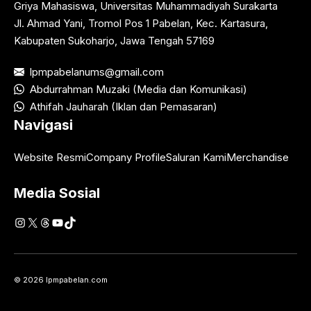
Griya Mahasiswa, Universitas Muhammadiyah Surakarta
Jl. Ahmad Yani, Tromol Pos 1 Pabelan, Kec. Kartasura,
Kabupaten Sukoharjo, Jawa Tengah 57169
lpmpabelanums@gmail.com
Abdurrahman Muzaki (Media dan Komunikasi)
Athifah Jauharah (Iklan dan Pemasaran)
Navigasi
Website Resmi
Company Profile
Saluran Kami
Merchandise
Media Sosial
Instagram
X
Threads
YouTube
TikTok
© 2026 lpmpabelan.com