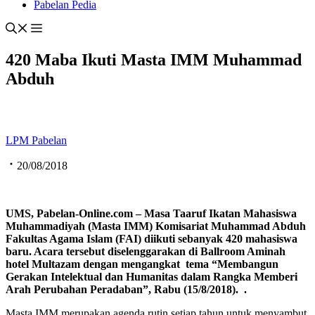
Pabelan Pedia
420 Maba Ikuti Masta IMM Muhammad
Abduh
LPM Pabelan
20/08/2018
UMS, Pabelan
-Online.com
– Masa Taaruf Ikatan Mahasiswa
Muhammadiyah
(Masta IMM)
Komisariat Muhammad Abduh
Fakultas Agama Islam
(FAI)
diikuti sebanyak 420 mahasiswa
baru
.
Acara tersebut diselenggarakan di Ballroom Aminah
hotel Multazam
dengan mengangkat
tema
“M
embangun
G
erakan
I
ntelektual dan
H
umanitas dalam
R
angka
M
emberi
A
rah
P
erubahan
P
eradaban
”
, Rabu (15/8
/2018
). .
Masta IMM merupakan agenda rutin setiap tahun untuk menyambut