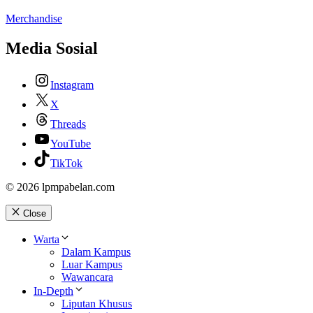
Merchandise
Media Sosial
Instagram
X
Threads
YouTube
TikTok
© 2026 lpmpabelan.com
Close
Warta
Dalam Kampus
Luar Kampus
Wawancara
In-Depth
Liputan Khusus