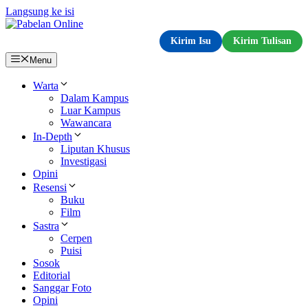
Langsung ke isi
Kirim Isu
Kirim Tulisan
Menu
Warta
Dalam Kampus
Luar Kampus
Wawancara
In-Depth
Liputan Khusus
Investigasi
Opini
Resensi
Buku
Film
Sastra
Cerpen
Puisi
Sosok
Editorial
Sanggar Foto
Opini