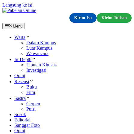
Langsung ke isi
Kirim Isu
Kirim Tulisan
Menu
Warta
Dalam Kampus
Luar Kampus
Wawancara
In-Depth
Liputan Khusus
Investigasi
Opini
Resensi
Buku
Film
Sastra
Cerpen
Puisi
Sosok
Editorial
Sanggar Foto
Opini