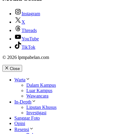
Instagram
X
Threads
YouTube
TikTok
© 2026 lpmpabelan.com
Close
Warta
Dalam Kampus
Luar Kampus
Wawancara
In-Depth
Liputan Khusus
Investigasi
Sanggar Foto
Opini
Resensi