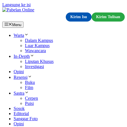
Langsung ke isi
Kirim Isu
Kirim Tulisan
Menu
Warta
Dalam Kampus
Luar Kampus
Wawancara
In-Depth
Liputan Khusus
Investigasi
Opini
Resensi
Buku
Film
Sastra
Cerpen
Puisi
Sosok
Editorial
Sanggar Foto
Opini