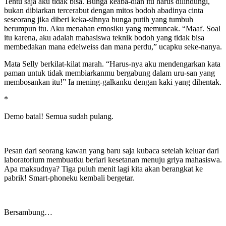
Tentu saja aku tidak bisa. Bunga keaba-dian itu harus dilindungi,
bukan dibiarkan tercerabut dengan mitos bodoh abadinya cinta
seseorang jika diberi keka-sihnya bunga putih yang tumbuh
berumpun itu. Aku menahan emosiku yang memuncak. “Maaf. Soal
itu karena, aku adalah mahasiswa teknik bodoh yang tidak bisa
membedakan mana edelweiss dan mana perdu,” ucapku seke-nanya.
Mata Selly berkilat-kilat marah. “Harus-nya aku mendengarkan kata
paman untuk tidak membiarkanmu bergabung dalam uru-san yang
membosankan itu!” Ia mening-galkanku dengan kaki yang dihentak.
*
Demo batal! Semua sudah pulang.
Pesan dari seorang kawan yang baru saja kubaca setelah keluar dari
laboratorium membuatku berlari kesetanan menuju griya mahasiswa.
Apa maksudnya? Tiga puluh menit lagi kita akan berangkat ke
pabrik! Smart-phoneku kembali bergetar.
Bersambung…