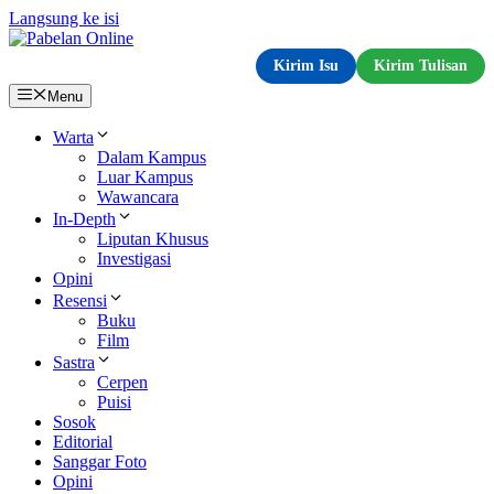
Langsung ke isi
Kirim Isu
Kirim Tulisan
Menu
Warta
Dalam Kampus
Luar Kampus
Wawancara
In-Depth
Liputan Khusus
Investigasi
Opini
Resensi
Buku
Film
Sastra
Cerpen
Puisi
Sosok
Editorial
Sanggar Foto
Opini