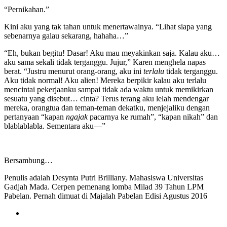
“Pernikahan.”
Kini aku yang tak tahan untuk menertawainya. “Lihat siapa yang
sebenarnya galau sekarang, hahaha…”
“Eh, bukan begitu! Dasar! Aku mau meyakinkan saja. Kalau aku…
aku sama sekali tidak terganggu. Jujur,” Karen menghela napas
berat. “Justru menurut orang-orang, aku ini
terlalu
tidak terganggu.
Aku tidak normal! Aku alien! Mereka berpikir kalau aku terlalu
mencintai pekerjaanku sampai tidak ada waktu untuk memikirkan
sesuatu yang disebut… cinta? Terus terang aku lelah mendengar
mereka, orangtua dan teman-teman dekatku, menjejaliku dengan
pertanyaan “kapan
ngajak
pacarnya ke rumah”, “kapan nikah” dan
blablablabla. Sementara aku—”
Bersambung…
Penulis adalah Desynta Putri Brilliany. Mahasiswa Universitas
Gadjah Mada. Cerpen pemenang lomba Milad 39 Tahun LPM
Pabelan. Pernah dimuat di Majalah Pabelan Edisi Agustus 2016