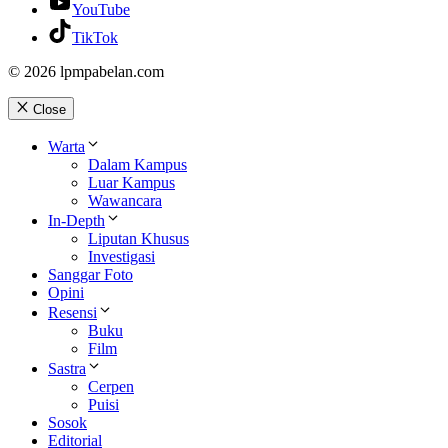
YouTube
TikTok
© 2026 lpmpabelan.com
Close
Warta
Dalam Kampus
Luar Kampus
Wawancara
In-Depth
Liputan Khusus
Investigasi
Sanggar Foto
Opini
Resensi
Buku
Film
Sastra
Cerpen
Puisi
Sosok
Editorial