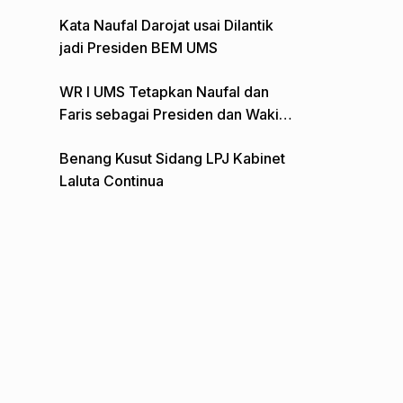
Gelar Aksi Depan Monumen Pers
Kata Naufal Darojat usai Dilantik
jadi Presiden BEM UMS
WR I UMS Tetapkan Naufal dan
Faris sebagai Presiden dan Wakil
Presiden BEM
Benang Kusut Sidang LPJ Kabinet
Laluta Continua