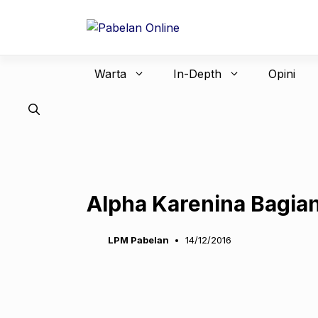
Langsung
ke
isi
Warta
In-Depth
Opini
Alpha Karenina Bagian
LPM Pabelan
14/12/2016