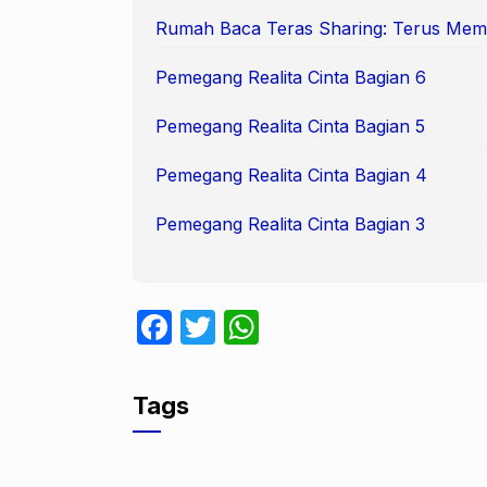
Rumah Baca Teras Sharing: Terus Me
Pemegang Realita Cinta Bagian 6
Pemegang Realita Cinta Bagian 5
Pemegang Realita Cinta Bagian 4
Pemegang Realita Cinta Bagian 3
F
T
W
a
w
h
c
itt
at
Tags
e
er
s
b
A