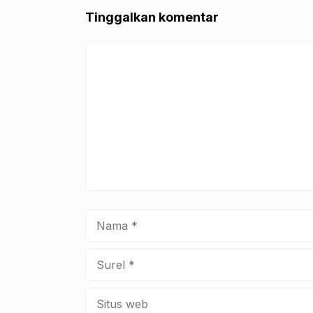
o
p
Tinggalkan komentar
o
p
k
Komentar
Nama
Surel
Situs