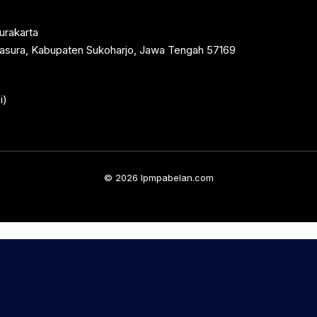
urakarta
rtasura, Kabupaten Sukoharjo, Jawa Tengah 57169
i)
© 2026 lpmpabelan.com