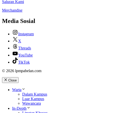
Saluran Kami
Merchandise
Media Sosial
Instagram
X
Threads
YouTube
TikTok
© 2026 lpmpabelan.com
Close
Warta
Dalam Kampus
Luar Kampus
Wawancara
In-Depth
Liputan Khusus