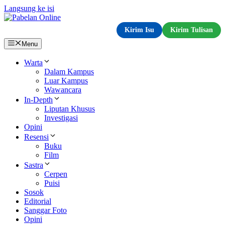
Langsung ke isi
Kirim Isu
Kirim Tulisan
Menu
Warta
Dalam Kampus
Luar Kampus
Wawancara
In-Depth
Liputan Khusus
Investigasi
Opini
Resensi
Buku
Film
Sastra
Cerpen
Puisi
Sosok
Editorial
Sanggar Foto
Opini