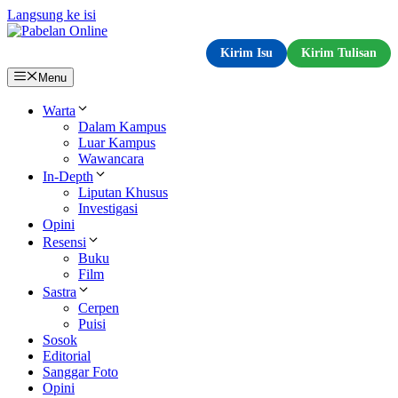
Langsung ke isi
Kirim Isu
Kirim Tulisan
Menu
Warta
Dalam Kampus
Luar Kampus
Wawancara
In-Depth
Liputan Khusus
Investigasi
Opini
Resensi
Buku
Film
Sastra
Cerpen
Puisi
Sosok
Editorial
Sanggar Foto
Opini