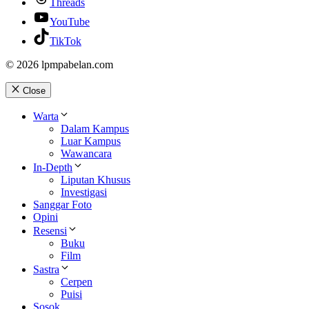
Threads
YouTube
TikTok
© 2026 lpmpabelan.com
Close
Warta
Dalam Kampus
Luar Kampus
Wawancara
In-Depth
Liputan Khusus
Investigasi
Sanggar Foto
Opini
Resensi
Buku
Film
Sastra
Cerpen
Puisi
Sosok