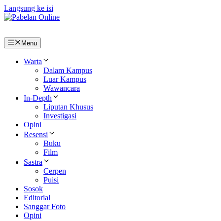
Langsung ke isi
Menu
Warta
Dalam Kampus
Luar Kampus
Wawancara
In-Depth
Liputan Khusus
Investigasi
Opini
Resensi
Buku
Film
Sastra
Cerpen
Puisi
Sosok
Editorial
Sanggar Foto
Opini