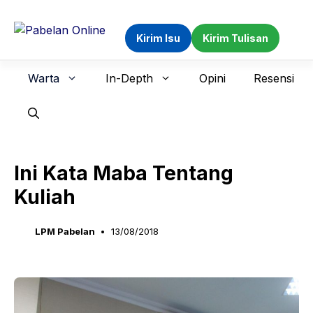
Langsung
ke
Kirim Isu
Kirim Tulisan
isi
Warta
In-Depth
Opini
Resensi
Ini Kata Maba Tentang
Kuliah
LPM Pabelan
13/08/2018