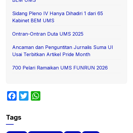
Sidang Pleno IV Hanya Dihadiri 1 dari 65
Kabinet BEM UMS
Ontran-Ontran Duta UMS 2025
Ancaman dan Penguntitan Jurnalis Suma UI
Usai Terbitkan Artikel Pride Month
700 Pelari Ramaikan UMS FUNRUN 2026
F
T
W
a
w
h
c
itt
at
Tags
e
er
s