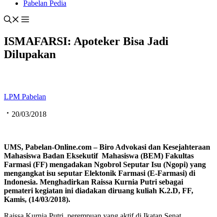
Pabelan Pedia
ISMAFARSI: Apoteker Bisa Jadi
Dilupakan
LPM Pabelan
20/03/2018
UMS, Pabelan-
O
nline.com –
Biro Advokasi dan Kesejahteraan
Mahasiswa
Badan Eksekutif Mahasiswa (BEM)
Fakultas
Farmasi (FF)
menga
dakan
Ng
obrol
S
eputar
I
su
(Ngopi)
yang
mengangkat isu seputar
Elektonik Farmasi (
E-Farmasi
) di
Indonesia
.
Menghadirkan
Raissa Kurnia Putri
sebagai
pemateri kegiatan ini
diadakan diruang kuliah K.2.D, F
F,
Kamis,
(14/03/2018)
.
Raissa Kurnia Putri, perempuan yang aktif di Ikatan Senat