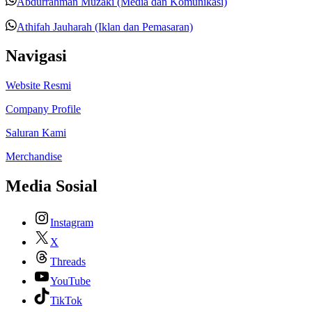
Abdurrahman Muzaki (Media dan Komunikasi)
Athifah Jauharah (Iklan dan Pemasaran)
Navigasi
Website Resmi
Company Profile
Saluran Kami
Merchandise
Media Sosial
Instagram
X
Threads
YouTube
TikTok