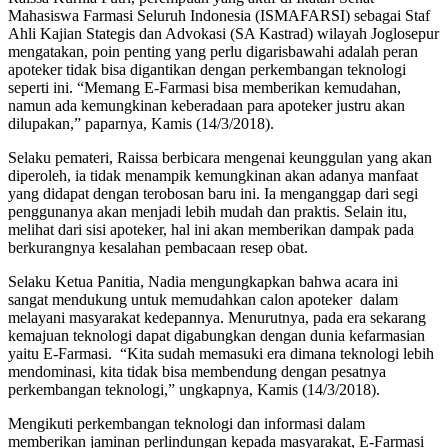
Mahasiswa Farmasi Seluruh Indonesia (ISMAFARSI) sebagai Staf
Ahli Kajian Stategis dan Advokasi (SA Kastrad) wilayah Joglosepur
mengatakan, poin penting yang perlu digarisbawahi adalah peran
apoteker tidak bisa digantikan dengan perkembangan teknologi
seperti ini. “Memang E-Farmasi bisa memberikan kemudahan,
namun ada kemungkinan keberadaan para apoteker justru akan
dilupakan,” paparnya, Kamis (14/3/2018).
Selaku pemateri, Raissa berbicara mengenai keunggulan yang akan
diperoleh, ia tidak menampik kemungkinan akan adanya manfaat
yang didapat dengan terobosan baru ini. Ia menganggap dari segi
penggunanya akan menjadi lebih mudah dan praktis. Selain itu,
melihat dari sisi apoteker, hal ini akan memberikan dampak pada
berkurangnya kesalahan pembacaan resep obat.
Selaku Ketua Panitia, Nadia mengungkapkan bahwa acara ini
sangat mendukung untuk memudahkan calon apoteker dalam
melayani masyarakat kedepannya. Menurutnya, pada era sekarang
kemajuan teknologi dapat digabungkan dengan dunia kefarmasian
yaitu E-Farmasi. “Kita sudah memasuki era dimana teknologi lebih
mendominasi, kita tidak bisa membendung dengan pesatnya
perkembangan teknologi,” ungkapnya, Kamis (14/3/2018).
Mengikuti perkembangan teknologi dan informasi dalam
memberikan jaminan perlindungan kepada masyarakat, E-Farmasi