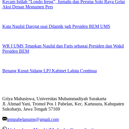
Kecam Istilah “Londo Ireng”, Jurnalis dan Persma Solo Raya Gelar
Aksi Depan Monumen Pers
Kata Naufal Darojat usai Dilantik jadi Presiden BEM UMS
WR I UMS Tetapkan Naufal dan Faris sebagai Presiden dan Wakil
Presiden BEM
Benang Kusut Sidang LPJ Kabinet Laluta Continua
Griya Mahasiswa, Universitas Muhammadiyah Surakarta
Jl. Ahmad Yani, Tromol Pos 1 Pabelan, Kec. Kartasura, Kabupaten
Sukoharjo, Jawa Tengah 57169
lpmpabelanums@gmail.com