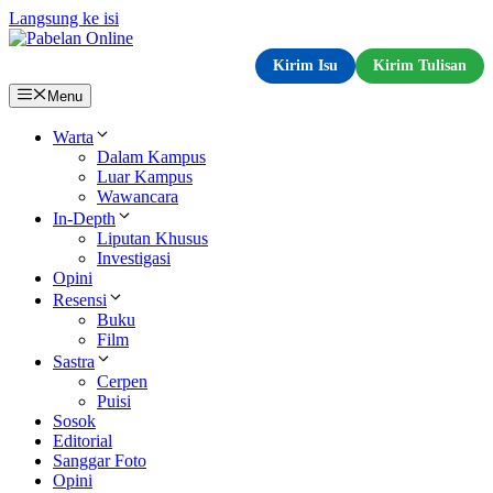
Langsung ke isi
Kirim Isu
Kirim Tulisan
Menu
Warta
Dalam Kampus
Luar Kampus
Wawancara
In-Depth
Liputan Khusus
Investigasi
Opini
Resensi
Buku
Film
Sastra
Cerpen
Puisi
Sosok
Editorial
Sanggar Foto
Opini