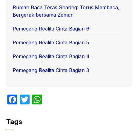
Rumah Baca Teras Sharing: Terus Membaca,
Bergerak bersama Zaman
Pemegang Realita Cinta Bagian 6
Pemegang Realita Cinta Bagian 5
Pemegang Realita Cinta Bagian 4
Pemegang Realita Cinta Bagian 3
F
T
W
a
w
h
c
itt
at
Tags
e
er
s