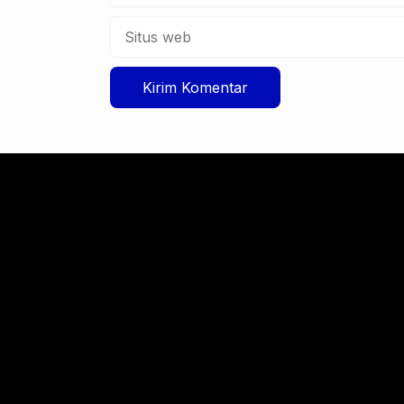
Situs
web