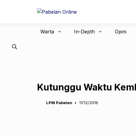
Langsung
ke
isi
Warta
In-Depth
Opini
Kutunggu Waktu Kemba
LPM Pabelan
11/12/2016