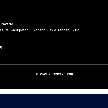
urakarta
rtasura, Kabupaten Sukoharjo, Jawa Tengah 57169
i)
© 2026 lpmpabelan.com