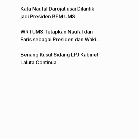
Gelar Aksi Depan Monumen Pers
Kata Naufal Darojat usai Dilantik
jadi Presiden BEM UMS
WR I UMS Tetapkan Naufal dan
Faris sebagai Presiden dan Wakil
Presiden BEM
Benang Kusut Sidang LPJ Kabinet
Laluta Continua