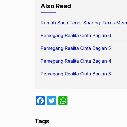
Also Read
Rumah Baca Teras Sharing: Terus Me
Pemegang Realita Cinta Bagian 6
Pemegang Realita Cinta Bagian 5
Pemegang Realita Cinta Bagian 4
Pemegang Realita Cinta Bagian 3
F
T
W
a
w
h
c
itt
at
Tags