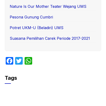
Nature Is Our Mother Teater Wejang UMS
Pesona Gunung Cumbri
Potret UKM-U (Beladiri) UMS
Suasana Pemilihan Carek Periode 2017-2021
F
T
W
a
w
h
c
itt
at
Tags
e
er
s
b
A
o
p