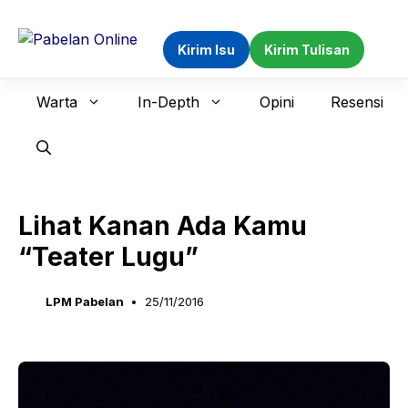
Langsung
ke
Kirim Isu
Kirim Tulisan
isi
Warta
In-Depth
Opini
Resensi
Lihat Kanan Ada Kamu
“Teater Lugu”
LPM Pabelan
25/11/2016