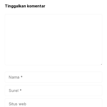
o
p
k
Tinggalkan komentar
Komentar
Nama
Surel
Situs