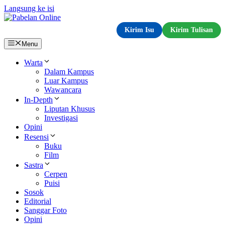
Langsung ke isi
Kirim Isu
Kirim Tulisan
Menu
Warta
Dalam Kampus
Luar Kampus
Wawancara
In-Depth
Liputan Khusus
Investigasi
Opini
Resensi
Buku
Film
Sastra
Cerpen
Puisi
Sosok
Editorial
Sanggar Foto
Opini