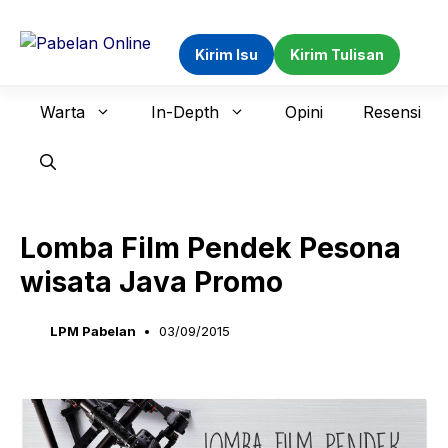
Langsung
ke
Kirim Isu
Kirim Tulisan
isi
Warta
In-Depth
Opini
Resensi
Lomba Film Pendek Pesona
wisata Java Promo
LPM Pabelan
03/09/2015