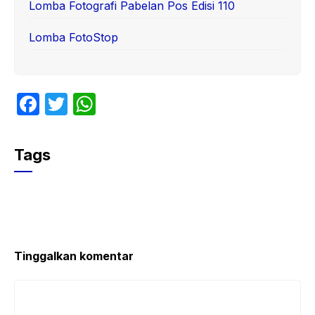
Lomba Fotografi Pabelan Pos Edisi 110
Lomba FotoStop
F
T
W
a
w
h
c
itt
at
Tags
e
er
s
b
A
o
p
o
p
k
Tinggalkan komentar
Komentar