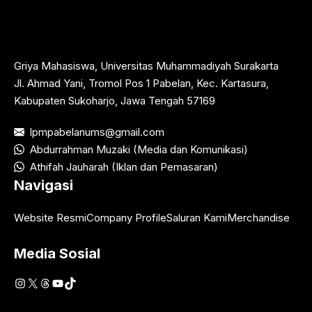
Griya Mahasiswa, Universitas Muhammadiyah Surakarta
Jl. Ahmad Yani, Tromol Pos 1 Pabelan, Kec. Kartasura,
Kabupaten Sukoharjo, Jawa Tengah 57169
lpmpabelanums@gmail.com
Abdurrahman Muzaki (Media dan Komunikasi)
Athifah Jauharah (Iklan dan Pemasaran)
Navigasi
Website Resmi
Company Profile
Saluran Kami
Merchandise
Media Sosial
Instagram
X
Threads
YouTube
TikTok