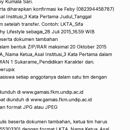
by Kumala Sari.
ta diharapkan konfirmasi ke Feby (082394458787)
 Institusi_3 Kata Pertama Judul_Tanggal
m setelah transfer. Contoh: LKTA_Sifa
y Lifestyle sebagai_28 Juli 2015_16.59 WIB
s beserta dokumen tambahan
dalam bentuk ZIP/RAR maksimal 20 Oktober 2015
A_Nama Ketua_Asal Institusi_3 Kata Pertama dalam
MAN 1 Sukarame_Pendidikan Karakter dan.
berupa:
hasiswa setiap anggotanya dalam satu tim dengan
diunduh di www.gamais.fkm.undip.ac.id
pat diunduh di www.gamais.fkm.undip.ac.id
gan format JPG atau JPEG
ulis beserta dokumen tambahan, ketua tim harus
45530330) dengan format LKTA_Nama Ketua_Asal