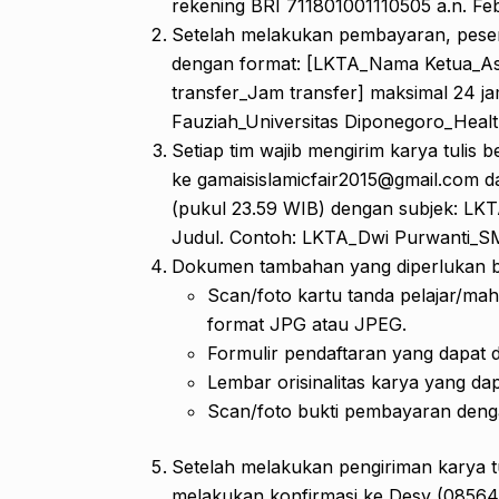
rekening BRI 711801001110505 a.n. Fe
Setelah melakukan pembayaran, peser
dengan format: [LKTA_Nama Ketua_Asal
transfer_Jam transfer] maksimal 24 ja
Fauziah_Universitas Diponegoro_Health
Setiap tim wajib mengirim karya tuli
ke gamaisislamicfair2015@gmail.com 
(pukul 23.59 WIB) dengan subjek: LKT
Judul. Contoh: LKTA_Dwi Purwanti_S
Dokumen tambahan yang diperlukan 
Scan/foto kartu tanda pelajar/ma
format JPG atau JPEG.
Formulir pendaftaran yang dapat 
Lembar orisinalitas karya yang da
Scan/foto bukti pembayaran den
Setelah melakukan pengiriman karya t
melakukan konfirmasi ke Desy (0856