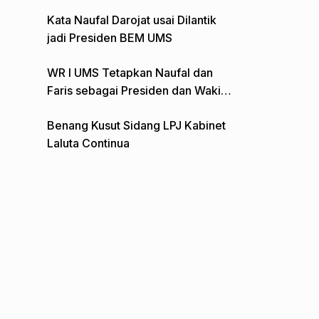
Gelar Aksi Depan Monumen Pers
Kata Naufal Darojat usai Dilantik
jadi Presiden BEM UMS
WR I UMS Tetapkan Naufal dan
Faris sebagai Presiden dan Wakil
Presiden BEM
Benang Kusut Sidang LPJ Kabinet
Laluta Continua