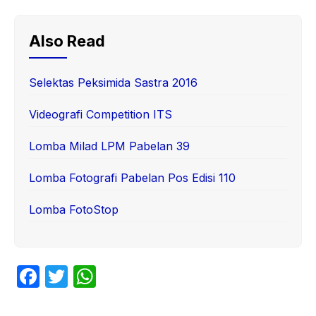
Also Read
Selektas Peksimida Sastra 2016
Videografi Competition ITS
Lomba Milad LPM Pabelan 39
Lomba Fotografi Pabelan Pos Edisi 110
Lomba FotoStop
F
T
W
a
w
h