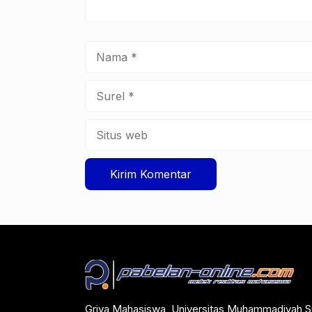
Nama
Surel
Situs
web
Griya Mahasiswa, Universitas Muhammadiyah S