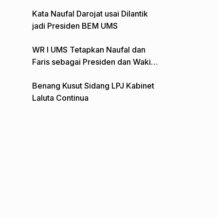
Gelar Aksi Depan Monumen Pers
Kata Naufal Darojat usai Dilantik
jadi Presiden BEM UMS
WR I UMS Tetapkan Naufal dan
Faris sebagai Presiden dan Wakil
Presiden BEM
Benang Kusut Sidang LPJ Kabinet
Laluta Continua