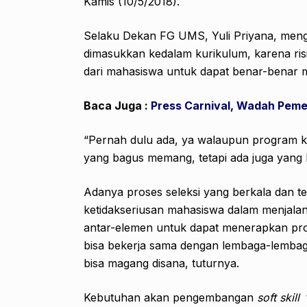
Kamis (10/5/2018).
Selaku Dekan FG UMS, Yuli Priyana, m
dimasukkan kedalam kurikulum, karena ris
dari mahasiswa untuk dapat benar-benar 
Ba
ca Juga :
Press Carnival, Wadah Pem
“Pernah dulu ada, ya walaupun program kh
yang bagus memang, tetapi ada juga yang l
Adanya proses seleksi yang berkala dan t
ketidakseriusan mahasiswa dalam menjalank
antar-elemen untuk dapat menerapkan pro
bisa bekerja sama dengan lembaga-lembaga
bisa magang disana, tuturnya.
Kebutuhan akan pengembangan
soft skill