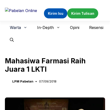
Langsung
ke
Kirim Isu
Kirim Tulisan
isi
Warta
In-Depth
Opini
Resensi
Mahasiwa Farmasi Raih
Juara 1 LKTI
LPM Pabelan
07/09/2018