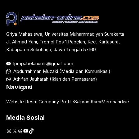
Griya Mahasiswa, Universitas Muhammadiyah Surakarta
Jl. Ahmad Yani, Tromol Pos 1 Pabelan, Kec. Kartasura,
Kabupaten Sukoharjo, Jawa Tengah 57169
lpmpabelanums@gmail.com
Abdurrahman Muzaki (Media dan Komunikasi)
Athifah Jauharah (Iklan dan Pemasaran)
Navigasi
Website Resmi
Company Profile
Saluran Kami
Merchandise
Media Sosial
Instagram
X
Threads
YouTube
TikTok