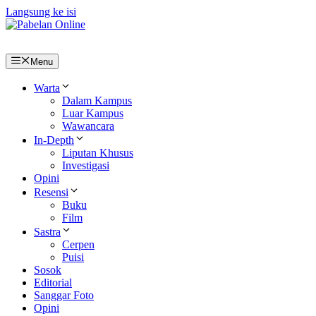
Langsung ke isi
Menu
Warta
Dalam Kampus
Luar Kampus
Wawancara
In-Depth
Liputan Khusus
Investigasi
Opini
Resensi
Buku
Film
Sastra
Cerpen
Puisi
Sosok
Editorial
Sanggar Foto
Opini