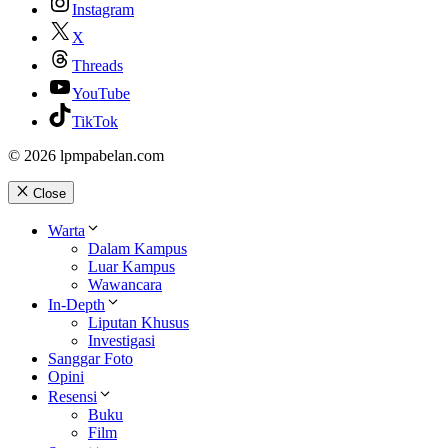
Instagram
X
Threads
YouTube
TikTok
© 2026 lpmpabelan.com
Close
Warta
Dalam Kampus
Luar Kampus
Wawancara
In-Depth
Liputan Khusus
Investigasi
Sanggar Foto
Opini
Resensi
Buku
Film