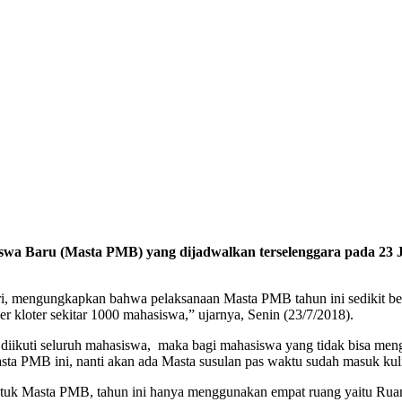
 Baru (Masta PMB) yang dijadwalkan terselenggara pada 23 Juli
, mengungkapkan bahwa pelaksanaan Masta PMB tahun ini sedikit berbed
er kloter sekitar 1000 mahasiswa,” ujarnya, Senin (23/7/2018).
ikuti seluruh mahasiswa, maka bagi mahasiswa yang tidak bisa mengi
a PMB ini, nanti akan ada Masta susulan pas waktu sudah masuk kulia
tuk Masta PMB, tahun ini hanya menggunakan empat ruang yaitu Ruan