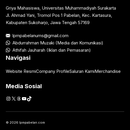
Griya Mahasiswa, Universitas Muhammadiyah Surakarta
Jl. Ahmad Yani, Tromol Pos 1 Pabelan, Kec. Kartasura,
Kabupaten Sukoharjo, Jawa Tengah 57169
lpmpabelanums@gmail.com
Abdurrahman Muzaki (Media dan Komunikasi)
Athifah Jauharah (Iklan dan Pemasaran)
Navigasi
Website Resmi
Company Profile
Saluran Kami
Merchandise
Media Sosial
Instagram
X
Threads
YouTube
TikTok
© 2026 lpmpabelan.com