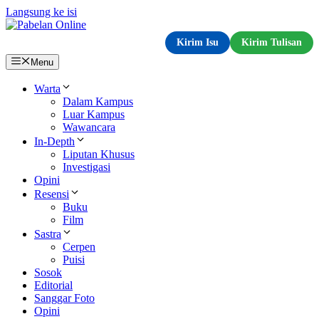
Langsung ke isi
Kirim Isu
Kirim Tulisan
Menu
Warta
Dalam Kampus
Luar Kampus
Wawancara
In-Depth
Liputan Khusus
Investigasi
Opini
Resensi
Buku
Film
Sastra
Cerpen
Puisi
Sosok
Editorial
Sanggar Foto
Opini