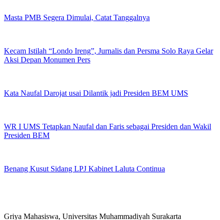
Masta PMB Segera Dimulai, Catat Tanggalnya
Kecam Istilah “Londo Ireng”, Jurnalis dan Persma Solo Raya Gelar
Aksi Depan Monumen Pers
Kata Naufal Darojat usai Dilantik jadi Presiden BEM UMS
WR I UMS Tetapkan Naufal dan Faris sebagai Presiden dan Wakil
Presiden BEM
Benang Kusut Sidang LPJ Kabinet Laluta Continua
Griya Mahasiswa, Universitas Muhammadiyah Surakarta