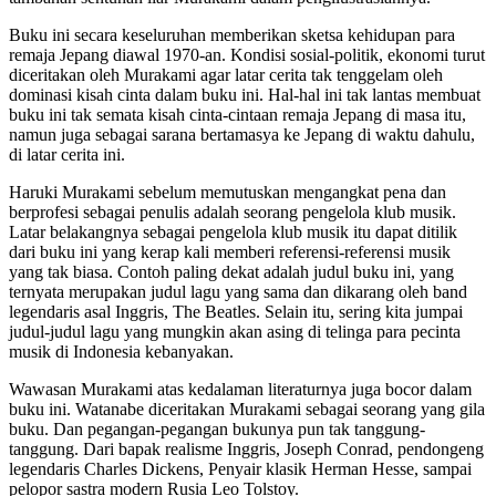
Buku ini secara keseluruhan memberikan sketsa kehidupan para
remaja Jepang diawal 1970-an. Kondisi sosial-politik, ekonomi turut
diceritakan oleh Murakami agar latar cerita tak tenggelam oleh
dominasi kisah cinta dalam buku ini. Hal-hal ini tak lantas membuat
buku ini tak semata kisah cinta-cintaan remaja Jepang di masa itu,
namun juga sebagai sarana bertamasya ke Jepang di waktu dahulu,
di latar cerita ini.
Haruki Murakami sebelum memutuskan mengangkat pena dan
berprofesi sebagai penulis adalah seorang pengelola klub musik.
Latar belakangnya sebagai pengelola klub musik itu dapat ditilik
dari buku ini yang kerap kali memberi referensi-referensi musik
yang tak biasa. Contoh paling dekat adalah judul buku ini, yang
ternyata merupakan judul lagu yang sama dan dikarang oleh band
legendaris asal Inggris, The Beatles. Selain itu, sering kita jumpai
judul-judul lagu yang mungkin akan asing di telinga para pecinta
musik di Indonesia kebanyakan.
Wawasan Murakami atas kedalaman literaturnya juga bocor dalam
buku ini. Watanabe diceritakan Murakami sebagai seorang yang gila
buku. Dan pegangan-pegangan bukunya pun tak tanggung-
tanggung. Dari bapak realisme Inggris, Joseph Conrad, pendongeng
legendaris Charles Dickens, Penyair klasik Herman Hesse, sampai
pelopor sastra modern Rusia Leo Tolstoy.