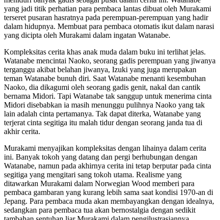
yang jadi titik perhatian para pembaca lantas dibuat oleh Murakami
terseret pusaran hasratnya pada perempuan-perempuan yang hadir
dalam hidupnya. Membuat para pembaca otomatis ikut dalam narasi
yang dicipta oleh Murakami dalam ingatan Watanabe.
Kompleksitas cerita khas anak muda dalam buku ini terlihat jelas.
Watanabe mencintai Naoko, seorang gadis perempuan yang jiwanya
terganggu akibat belahan jiwanya, Izuki yang juga merupakan
teman Watanabe bunuh diri. Saat Watanabe menanti kesembuhan
Naoko, dia dikagumi oleh seorang gadis genit, nakal dan cantik
bernama Midori. Tapi Watanabe tak sanggup untuk menerima cinta
Midori disebabkan ia masih menunggu pulihnya Naoko yang tak
lain adalah cinta pertamanya. Tak dapat diterka, Watanabe yang
terjerat cinta segitiga itu malah tidur dengan seorang janda tua di
akhir cerita.
Murakami menyajikan kompleksitas dengan lihainya dalam cerita
ini. Banyak tokoh yang datang dan pergi berhubungan dengan
Watanabe, namun pada akhirnya cerita ini tetap berputar pada cinta
segitiga yang mengitari sang tokoh utama. Realisme yang
ditawarkan Murakami dalam Norwegian Wood memberi para
pembaca gambaran yang kurang lebih sama saat kondisi 1970-an di
Jepang. Para pembaca muda akan membayangkan dengan idealnya,
sedangkan para pembaca tua akan bernostalgia dengan sedikit
tambahan sentuhan liar Murakami dalam pengilustrasiannya.