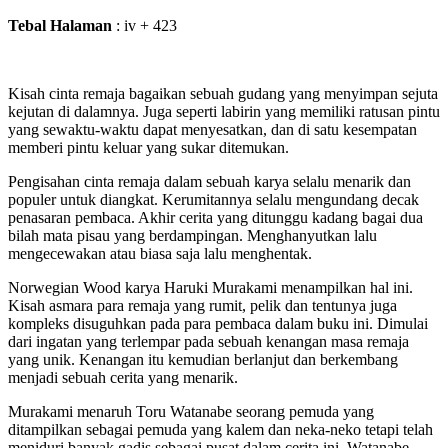
Tebal Halaman
: iv + 423
Kisah cinta remaja bagaikan sebuah gudang yang menyimpan sejuta
kejutan di dalamnya. Juga seperti labirin yang memiliki ratusan pintu
yang sewaktu-waktu dapat menyesatkan, dan di satu kesempatan
memberi pintu keluar yang sukar ditemukan.
Pengisahan cinta remaja dalam sebuah karya selalu menarik dan
populer untuk diangkat. Kerumitannya selalu mengundang decak
penasaran pembaca. Akhir cerita yang ditunggu kadang bagai dua
bilah mata pisau yang berdampingan. Menghanyutkan lalu
mengecewakan atau biasa saja lalu menghentak.
Norwegian Wood karya Haruki Murakami menampilkan hal ini.
Kisah asmara para remaja yang rumit, pelik dan tentunya juga
kompleks disuguhkan pada para pembaca dalam buku ini. Dimulai
dari ingatan yang terlempar pada sebuah kenangan masa remaja
yang unik. Kenangan itu kemudian berlanjut dan berkembang
menjadi sebuah cerita yang menarik.
Murakami menaruh Toru Watanabe seorang pemuda yang
ditampilkan sebagai pemuda yang kalem dan neka-neko tetapi telah
meniduri banyak gadis sebagai pusat dalam cerita ini. Watanabe