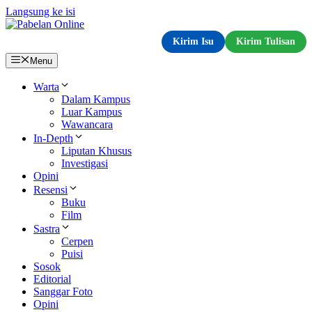
Langsung ke isi
Kirim Isu
Kirim Tulisan
Menu
Warta
Dalam Kampus
Luar Kampus
Wawancara
In-Depth
Liputan Khusus
Investigasi
Opini
Resensi
Buku
Film
Sastra
Cerpen
Puisi
Sosok
Editorial
Sanggar Foto
Opini