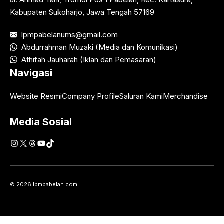
Kabupaten Sukoharjo, Jawa Tengah 57169
lpmpabelanums@gmail.com
Abdurrahman Muzaki (Media dan Komunikasi)
Athifah Jauharah (Iklan dan Pemasaran)
Navigasi
Website Resmi
Company Profile
Saluran Kami
Merchandise
Media Sosial
Instagram
X
Threads
YouTube
TikTok
© 2026 lpmpabelan.com