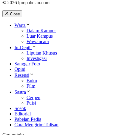
© 2026 lpmpabelan.com
Close
Warta
Dalam Kampus
Luar Kampus
Wawancara
In-Depth
Liputan Khusus
Investigasi
Sanggar Foto
Opini
Resensi
Buku
Film
Sastra
Cerpen
Puisi
Sosok
Editorial
Pabelan Pedia
Cara Mengirim Tulisan
Cari untuk: