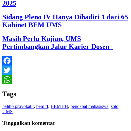
2025
Sidang Pleno IV Hanya Dihadiri 1 dari 65
Kabinet BEM UMS
Masih Perlu Kajian, UMS
Pertimbangkan Jalur Karier Dosen
Facebook
Twitter
WhatsApp
Tags
baliho provokatif
,
bem ff
,
BEM FH
,
pendapat mahasiswa
,
solo
,
UMS
Tinggalkan komentar