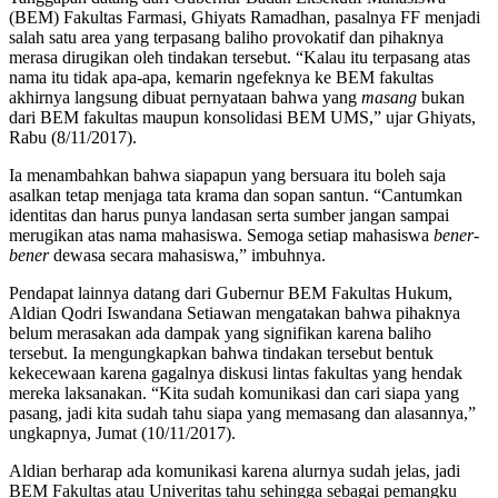
(BEM) Fakultas Farmasi, Ghiyats Ramadhan, pasalnya FF menjadi
salah satu area yang terpasang baliho provokatif dan pihaknya
merasa dirugikan oleh tindakan tersebut. “Kalau itu terpasang atas
nama itu tidak apa-apa, kemarin ngefeknya ke BEM fakultas
akhirnya langsung dibuat pernyataan bahwa yang
masang
bukan
dari BEM fakultas maupun konsolidasi BEM UMS,” ujar Ghiyats,
Rabu (8/11/2017).
Ia menambahkan bahwa siapapun yang bersuara itu boleh saja
asalkan tetap menjaga tata krama dan sopan santun. “Cantumkan
identitas dan harus punya landasan serta sumber jangan sampai
merugikan atas nama mahasiswa. Semoga setiap mahasiswa
bener-
bener
dewasa secara mahasiswa,” imbuhnya.
Pendapat lainnya datang dari Gubernur BEM Fakultas Hukum,
Aldian Qodri Iswandana Setiawan mengatakan bahwa pihaknya
belum merasakan ada dampak yang signifikan karena baliho
tersebut. Ia mengungkapkan bahwa tindakan tersebut bentuk
kekecewaan karena gagalnya diskusi lintas fakultas yang hendak
mereka laksanakan. “Kita sudah komunikasi dan cari siapa yang
pasang, jadi kita sudah tahu siapa yang memasang dan alasannya,”
ungkapnya, Jumat (10/11/2017).
Aldian berharap ada komunikasi karena alurnya sudah jelas, jadi
BEM Fakultas atau Univeritas tahu sehingga sebagai pemangku