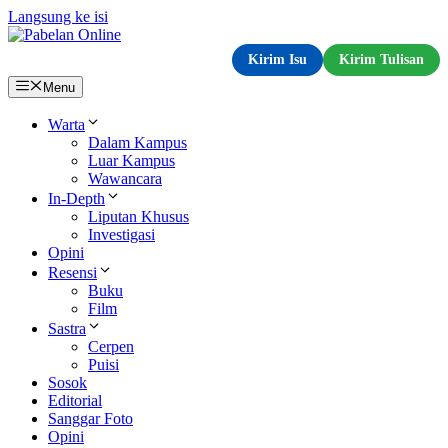
Langsung ke isi
Kirim Isu
Kirim Tulisan
Menu
Warta
Dalam Kampus
Luar Kampus
Wawancara
In-Depth
Liputan Khusus
Investigasi
Opini
Resensi
Buku
Film
Sastra
Cerpen
Puisi
Sosok
Editorial
Sanggar Foto
Opini