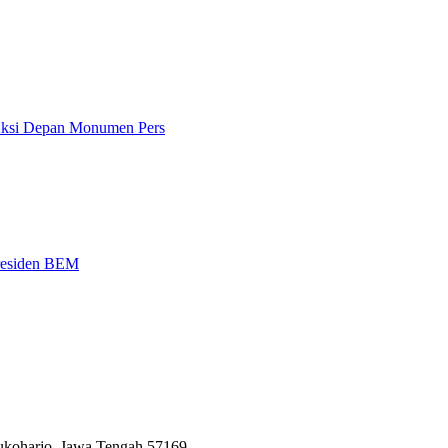
 Aksi Depan Monumen Pers
Presiden BEM
Sukoharjo, Jawa Tengah 57169