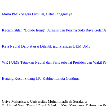
Masta PMB Segera Dimulai, Catat Tanggalnya
Kecam Istilah “Londo Ireng”, Jurnalis dan Persma Solo Raya Gelar
Kata Naufal Darojat usai Dilantik jadi Presiden BEM UMS
WR I UMS Tetapkan Naufal dan Faris sebagai Presiden dan Wakil 
Benang Kusut Sidang LPJ Kabinet Laluta Continua
Griya Mahasiswa, Universitas Muhammadiyah Surakarta
Jl. Ahmad Yani, Tromol Pos 1 Pabelan, Kec. Kartasura, Kabupaten 