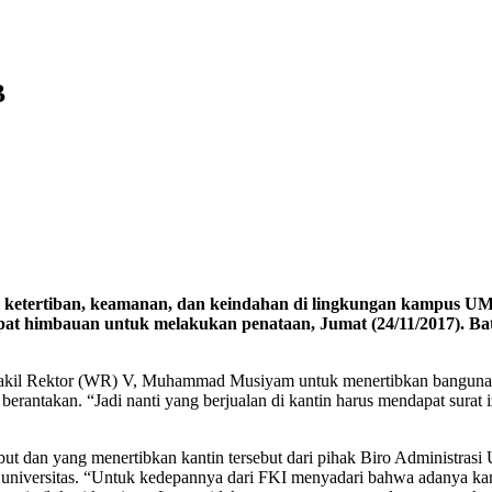
B
ketertiban, keamanan, dan keindahan di lingkungan kampus UMS,
at himbauan untuk melakukan penataan, Jumat (24/11/2017). Bat
ari Wakil Rektor (WR) V, Muhammad Musiyam untuk menertibkan bangu
antakan. “Jadi nanti yang berjualan di kantin harus mendapat surat izi
dan yang menertibkan kantin tersebut dari pihak Biro Administrasi Um
 universitas. “Untuk kedepannya dari FKI menyadari bahwa adanya kan