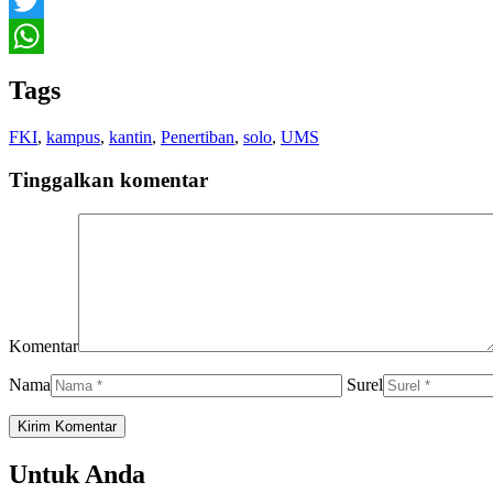
Facebook
Twitter
WhatsApp
Tags
FKI
,
kampus
,
kantin
,
Penertiban
,
solo
,
UMS
Tinggalkan komentar
Komentar
Nama
Surel
Untuk Anda