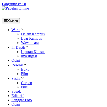
Langsung ke isi
Menu
Warta
Dalam Kampus
Luar Kampus
Wawancara
In-Depth
Liputan Khusus
Investigasi
Opini
Resensi
Buku
Film
Sastra
Cerpen
Puisi
Sosok
Editorial
Sanggar Foto
Opini