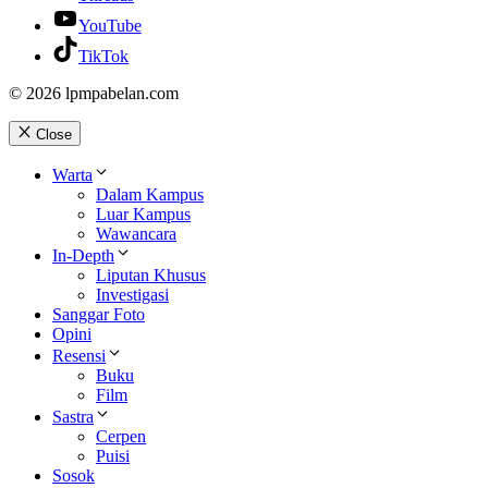
YouTube
TikTok
© 2026 lpmpabelan.com
Close
Warta
Dalam Kampus
Luar Kampus
Wawancara
In-Depth
Liputan Khusus
Investigasi
Sanggar Foto
Opini
Resensi
Buku
Film
Sastra
Cerpen
Puisi
Sosok