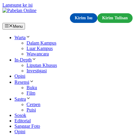
Langsung ke isi
Kirim Isu
Kirim Tulisan
Menu
Warta
Dalam Kampus
Luar Kampus
Wawancara
In-Depth
Liputan Khusus
Investigasi
Opini
Resensi
Buku
Film
Sastra
Cerpen
Puisi
Sosok
Editorial
Sanggar Foto
Opini