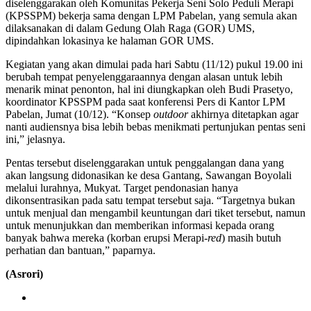
diselenggarakan oleh Komunitas Pekerja Seni Solo Peduli Merapi
(KPSSPM) bekerja sama dengan LPM Pabelan, yang semula akan
dilaksanakan di dalam Gedung Olah Raga (GOR) UMS,
dipindahkan lokasinya ke halaman GOR UMS.
Kegiatan yang akan dimulai pada hari Sabtu (11/12) pukul 19.00 ini
berubah tempat penyelenggaraannya dengan alasan untuk lebih
menarik minat penonton, hal ini diungkapkan oleh Budi Prasetyo,
koordinator KPSSPM pada saat konferensi Pers di Kantor LPM
Pabelan, Jumat (10/12). “Konsep
outdoor
akhirnya ditetapkan agar
nanti audiensnya bisa lebih bebas menikmati pertunjukan pentas seni
ini,” jelasnya.
Pentas tersebut diselenggarakan untuk penggalangan dana yang
akan langsung didonasikan ke desa Gantang, Sawangan Boyolali
melalui lurahnya, Mukyat. Target pendonasian hanya
dikonsentrasikan pada satu tempat tersebut saja. “Targetnya bukan
untuk menjual dan mengambil keuntungan dari tiket tersebut, namun
untuk menunjukkan dan memberikan informasi kepada orang
banyak bahwa mereka (korban erupsi Merapi-
red
) masih butuh
perhatian dan bantuan,” paparnya.
(Asrori)