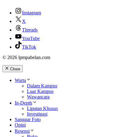
Instagram
X
Threads
YouTube
TikTok
© 2026 lpmpabelan.com
Close
Warta
Dalam Kampus
Luar Kampus
Wawancara
In-Depth
Liputan Khusus
Investigasi
Sanggar Foto
Opini
Resensi
Buku