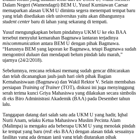
Dalam Negeri (Wamendagri) BEM U, Yusuf Kurniawan Caesar
memaparkan alasan UKM U diminta segera menempati tempat baru
yang telah disediakan oleh universitas yaitu akan dibangunnya
student center
baru di lahan yang sekarang di tempati.
Yusuf mengungkapkan belum pindahnya UKM U ke eks BAA
tersebut menyulut kemarahan Bagmawa lantaran terjadinya
miscommunication
antara BEM U dengan pihak Bagmawa.
“Harusnya BEM yang laporan ke Bagmawa, tetapi Bagmawa sudah
mengontrol
duluan
dan mendapati belum pindah lalu marah,”
ujarnya (24/2/2018).
Sebelumnya, rencana relokasi memang sudah gencar dibicarakan
dan telah dicanangkan jauh-jauh hari oleh pihak Bagian
Kemahasiswaan (Bagmawa) dan Wakil Rektor V. Selain membahas
persiapan
Training of Trainer
(TOT), diskusi ini juga menyinggung
serah terima kunci Griya Mahasiswa yang dilakukan secara simbolis
di eks Biro Administrasi Akademik (BAA) pada Desember tahun
lalu.
Tanggapan datang dari salah satu ada UKM U yang hadir, Iqbal
Nurii Anam, selaku Ketua Mahasiswa Muslim Pecinta Alam
(Malimpa) ia mengaku ada beberapa UKM U yang menolak pindah
ke tempat yang baru (
red
: eks BAA) dengan alasan tidak sesuainya
fasilitas yang ada dengan janji yang telah diutarakan pihak