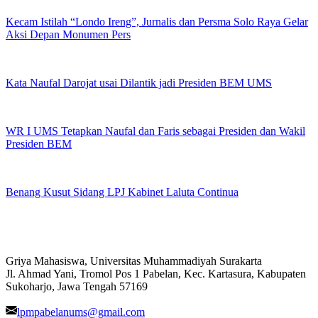
Kecam Istilah “Londo Ireng”, Jurnalis dan Persma Solo Raya Gelar
Aksi Depan Monumen Pers
Kata Naufal Darojat usai Dilantik jadi Presiden BEM UMS
WR I UMS Tetapkan Naufal dan Faris sebagai Presiden dan Wakil
Presiden BEM
Benang Kusut Sidang LPJ Kabinet Laluta Continua
Griya Mahasiswa, Universitas Muhammadiyah Surakarta
Jl. Ahmad Yani, Tromol Pos 1 Pabelan, Kec. Kartasura, Kabupaten
Sukoharjo, Jawa Tengah 57169
lpmpabelanums@gmail.com