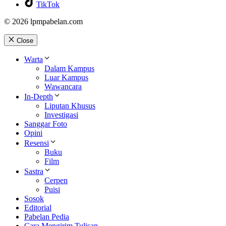
TikTok
© 2026 lpmpabelan.com
Close
Warta
Dalam Kampus
Luar Kampus
Wawancara
In-Depth
Liputan Khusus
Investigasi
Sanggar Foto
Opini
Resensi
Buku
Film
Sastra
Cerpen
Puisi
Sosok
Editorial
Pabelan Pedia
Cara Mengirim Tulisan