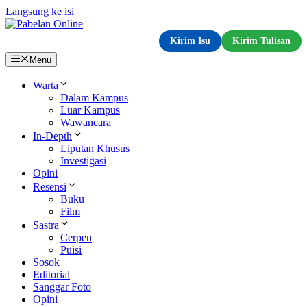
Langsung ke isi
Kirim Isu
Kirim Tulisan
Menu
Warta
Dalam Kampus
Luar Kampus
Wawancara
In-Depth
Liputan Khusus
Investigasi
Opini
Resensi
Buku
Film
Sastra
Cerpen
Puisi
Sosok
Editorial
Sanggar Foto
Opini