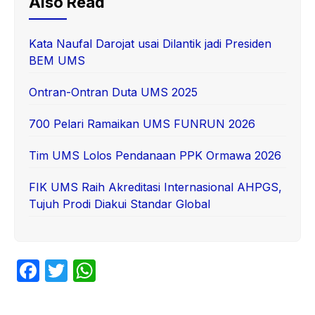
Also Read
Kata Naufal Darojat usai Dilantik jadi Presiden
BEM UMS
Ontran-Ontran Duta UMS 2025
700 Pelari Ramaikan UMS FUNRUN 2026
Tim UMS Lolos Pendanaan PPK Ormawa 2026
FIK UMS Raih Akreditasi Internasional AHPGS,
Tujuh Prodi Diakui Standar Global
F
T
W
a
w
h