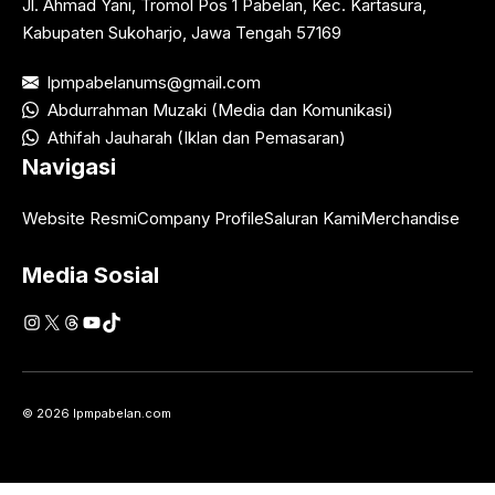
Jl. Ahmad Yani, Tromol Pos 1 Pabelan, Kec. Kartasura,
Kabupaten Sukoharjo, Jawa Tengah 57169
lpmpabelanums@gmail.com
Abdurrahman Muzaki (Media dan Komunikasi)
Athifah Jauharah (Iklan dan Pemasaran)
Navigasi
Website Resmi
Company Profile
Saluran Kami
Merchandise
Media Sosial
Instagram
X
Threads
YouTube
TikTok
© 2026 lpmpabelan.com