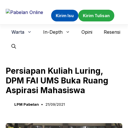
Langsung
ke
Kirim Isu
Kirim Tulisan
isi
Warta
In-Depth
Opini
Resensi
Persiapan Kuliah Luring,
DPM FAI UMS Buka Ruang
Aspirasi Mahasiswa
LPM Pabelan
21/09/2021