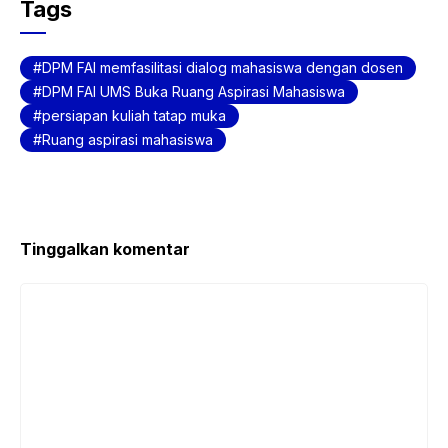
c
itt
at
Tags
e
er
s
b
A
DPM FAI memfasilitasi dialog mahasiswa dengan dosen
o
p
DPM FAI UMS Buka Ruang Aspirasi Mahasiswa
persiapan kuliah tatap muka
o
p
Ruang aspirasi mahasiswa
k
Tinggalkan komentar
Komentar