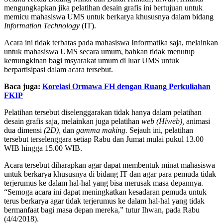
mengungkapkan jika pelatihan desain grafis ini bertujuan untuk
memicu mahasiswa UMS untuk berkarya khususnya dalam bidang
Information Technology
(IT).
Acara ini tidak terbatas pada mahasiswa Informatika saja, melainkan
untuk mahasiswa UMS secara umum, bahkan tidak menutup
kemungkinan bagi msyarakat umum di luar UMS untuk
berpartisipasi dalam acara tersebut.
Baca juga:
Korelasi Ormawa FH dengan Ruang Perkuliahan
FKIP
Pelatihan tersebut diselenggarakan tidak hanya dalam pelatihan
desain grafis saja, melainkan juga pelatihan
web (Hiweb),
animasi
dua dimensi
(2D),
dan
gamma making.
Sejauh ini, pelatihan
tersebut terselenggara setiap Rabu dan Jumat mulai pukul 13.00
WIB hingga 15.00 WIB.
Acara tersebut diharapkan agar dapat membentuk minat mahasiswa
untuk berkarya khususnya di bidang IT dan agar para pemuda tidak
terjerumus ke dalam hal-hal yang bisa merusak masa depannya.
“Semoga acara ini dapat meningkatkan kesadaran pemuda untuk
terus berkarya agar tidak terjerumus ke dalam hal-hal yang tidak
bermanfaat bagi masa depan mereka,” tutur Ihwan, pada Rabu
(4/4/2018).