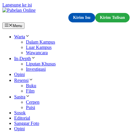
Langsung ke isi
Kirim Isu
Kirim Tulisan
Menu
Warta
Dalam Kampus
Luar Kampus
Wawancara
In-Depth
Liputan Khusus
Investigasi
Opini
Resensi
Buku
Film
Sastra
Cerpen
Puisi
Sosok
Editorial
Sanggar Foto
Opini