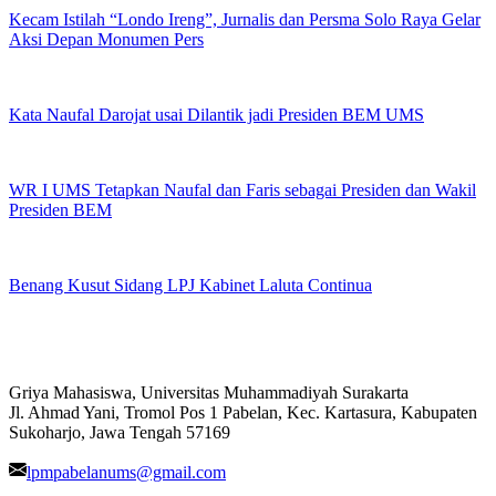
Kecam Istilah “Londo Ireng”, Jurnalis dan Persma Solo Raya Gelar
Aksi Depan Monumen Pers
Kata Naufal Darojat usai Dilantik jadi Presiden BEM UMS
WR I UMS Tetapkan Naufal dan Faris sebagai Presiden dan Wakil
Presiden BEM
Benang Kusut Sidang LPJ Kabinet Laluta Continua
Griya Mahasiswa, Universitas Muhammadiyah Surakarta
Jl. Ahmad Yani, Tromol Pos 1 Pabelan, Kec. Kartasura, Kabupaten
Sukoharjo, Jawa Tengah 57169
lpmpabelanums@gmail.com