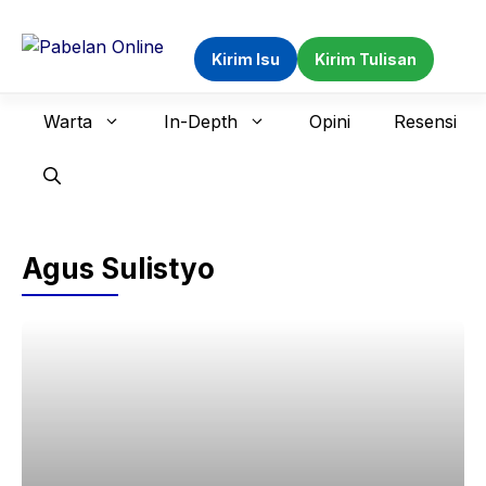
Langsung
ke
Kirim Isu
Kirim Tulisan
isi
Warta
In-Depth
Opini
Resensi
Agus Sulistyo