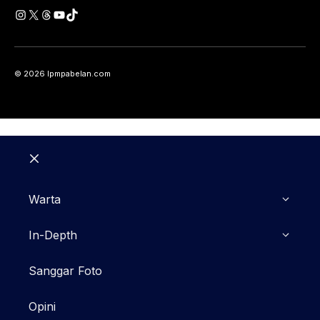
Instagram
X
Threads
YouTube
TikTok
© 2026 lpmpabelan.com
Close
Warta
In-Depth
Sanggar Foto
Opini