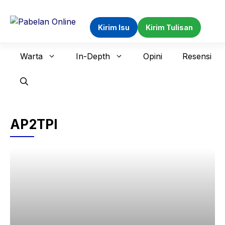
Langsung
ke
Kirim Isu
Kirim Tulisan
isi
Warta
In-Depth
Opini
Resensi
AP2TPI