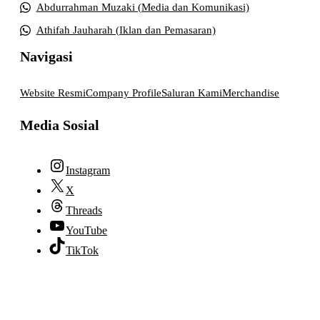
Abdurrahman Muzaki (Media dan Komunikasi)
Athifah Jauharah (Iklan dan Pemasaran)
Navigasi
Website Resmi
Company Profile
Saluran Kami
Merchandise
Media Sosial
Instagram
X
Threads
YouTube
TikTok
© 2026 lpmpabelan.com