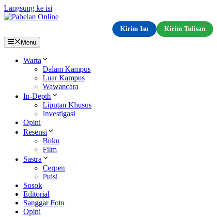
Langsung ke isi
Kirim Isu
Kirim Tulisan
Menu
Warta
Dalam Kampus
Luar Kampus
Wawancara
In-Depth
Liputan Khusus
Investigasi
Opini
Resensi
Buku
Film
Sastra
Cerpen
Puisi
Sosok
Editorial
Sanggar Foto
Opini