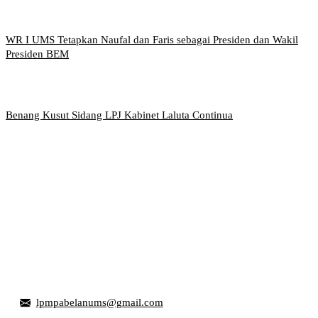
WR I UMS Tetapkan Naufal dan Faris sebagai Presiden dan Wakil
Presiden BEM
Benang Kusut Sidang LPJ Kabinet Laluta Continua
Griya Mahasiswa, Universitas Muhammadiyah Surakarta
Jl. Ahmad Yani, Tromol Pos 1 Pabelan, Kec. Kartasura,
Kabupaten Sukoharjo, Jawa Tengah 57169
lpmpabelanums@gmail.com