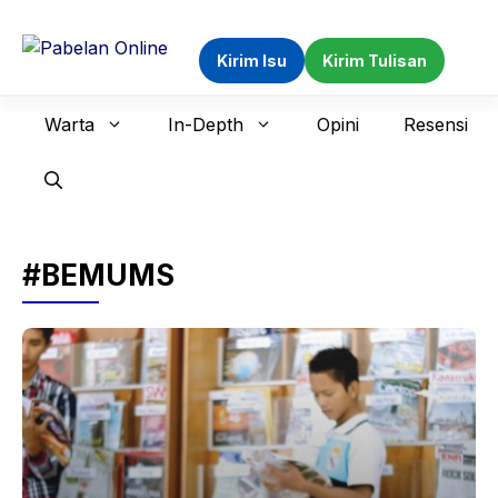
Langsung
ke
Kirim Isu
Kirim Tulisan
isi
Warta
In-Depth
Opini
Resensi
#BEMUMS