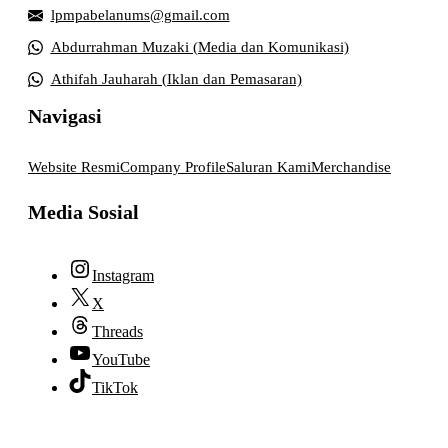
lpmpabelanums@gmail.com
Abdurrahman Muzaki (Media dan Komunikasi)
Athifah Jauharah (Iklan dan Pemasaran)
Navigasi
Website Resmi
Company Profile
Saluran Kami
Merchandise
Media Sosial
Instagram
X
Threads
YouTube
TikTok