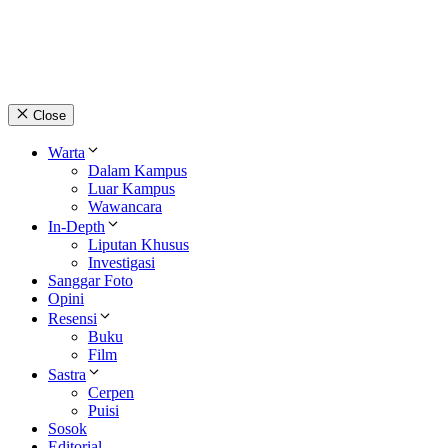
© 2026 lpmpabelan.com
Close
Warta
Dalam Kampus
Luar Kampus
Wawancara
In-Depth
Liputan Khusus
Investigasi
Sanggar Foto
Opini
Resensi
Buku
Film
Sastra
Cerpen
Puisi
Sosok
Editorial