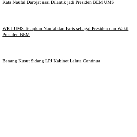
Kata Naufal Darojat usai Dilantik jadi Presiden BEM UMS
WR I UMS Tetapkan Naufal dan Faris sebagai Presiden dan Wakil
Presiden BEM
Benang Kusut Sidang LPJ Kabinet Laluta Continua
Griya Mahasiswa, Universitas Muhammadiyah Surakarta
Jl. Ahmad Yani, Tromol Pos 1 Pabelan, Kec. Kartasura,
Kabupaten Sukoharjo, Jawa Tengah 57169