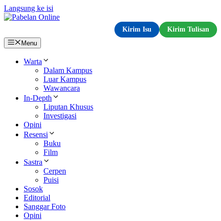
Langsung ke isi
Kirim Isu
Kirim Tulisan
Menu
Warta
Dalam Kampus
Luar Kampus
Wawancara
In-Depth
Liputan Khusus
Investigasi
Opini
Resensi
Buku
Film
Sastra
Cerpen
Puisi
Sosok
Editorial
Sanggar Foto
Opini