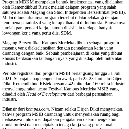
Program MBKM merupakan bentuk implementasi yang dijalankan
oleh Kemendikbud Ristek melalui delapan program yang salah
satunya adalah Magang dan Studi Independen Bersertifikat (MSIB).
Mulai diluncurkannya program tersebut dilatarbelakangi dengan
fenomena paradoksal yang kerap dihadapi di Indonesia. Banyaknya
jumlah para pencari kerja, namun di sisi lain terdapat banyak
lowongan kerja yang perlu diisi SDM.
Magang Bersertifikat Kampus Merdeka dibuka sebagai program
magang yang diakselerasikan dengan pengalaman kerja yang
dirancang dengan baik. Sebuah pembelajaran di kelas yang dibuat
khusus berdasarkan tantangan nyata yang dihadapi oleh mitra atau
industri.
Periode registrasi dari program MSIB berlangsung hingga 31 Juli
2021. Sebagai tahap pengenalan awal, pada 22-23 Juni lalu Ditjen
Dikti Kemendikbud Ristek bersama 42 mitra dari 160 mitra industri
menyelenggarakan acara Festival Kampus Merdeka MSIB yang
dihadiri oleh
Head of Development
dari berbagai perusahaan
industri.
Dilansir dari
kompas.com
, Nizam selaku Dirjen Dikti mengatakan,
bahwa program MSIB dirancang untuk menyediakan ruang bagi
mahasiswa untuk mendapatkan pengalaman dalam mengetahui
dunia profesi dan menciptakan tenaga kerja yang profesional.