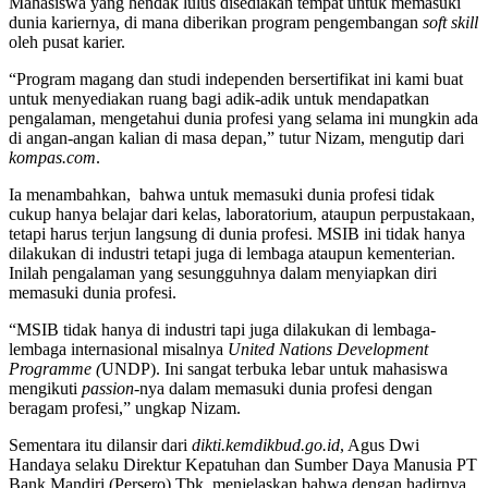
Mahasiswa yang hendak lulus disediakan tempat untuk memasuki
dunia kariernya, di mana diberikan program pengembangan
soft skill
oleh pusat karier.
“Program magang dan studi independen bersertifikat ini kami buat
untuk menyediakan ruang bagi adik-adik untuk mendapatkan
pengalaman, mengetahui dunia profesi yang selama ini mungkin ada
di angan-angan kalian di masa depan,” tutur Nizam, mengutip dari
kompas.com
.
Ia menambahkan, bahwa untuk memasuki dunia profesi tidak
cukup hanya belajar dari kelas, laboratorium, ataupun perpustakaan,
tetapi harus terjun langsung di dunia profesi. MSIB ini tidak hanya
dilakukan di industri tetapi juga di lembaga ataupun kementerian.
Inilah pengalaman yang sesungguhnya dalam menyiapkan diri
memasuki dunia profesi.
“MSIB tidak hanya di industri tapi juga dilakukan di lembaga-
lembaga internasional misalnya
United Nations Development
Programme
(
UNDP). Ini sangat terbuka lebar untuk mahasiswa
mengikuti
passion
-nya dalam memasuki dunia profesi dengan
beragam profesi,” ungkap Nizam.
Sementara itu dilansir dari
dikti.kemdikbud.go.id
, Agus Dwi
Handaya selaku Direktur Kepatuhan dan Sumber Daya Manusia PT
Bank Mandiri (Persero) Tbk, menjelaskan bahwa dengan hadirnya