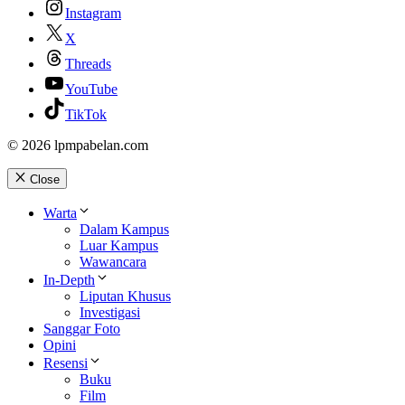
Instagram
X
Threads
YouTube
TikTok
© 2026 lpmpabelan.com
Close
Warta
Dalam Kampus
Luar Kampus
Wawancara
In-Depth
Liputan Khusus
Investigasi
Sanggar Foto
Opini
Resensi
Buku
Film