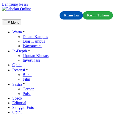
Langsung ke isi
Kirim Isu
Kirim Tulisan
Menu
Warta
Dalam Kampus
Luar Kampus
Wawancara
In-Depth
Liputan Khusus
Investigasi
Opini
Resensi
Buku
Film
Sastra
Cerpen
Puisi
Sosok
Editorial
Sanggar Foto
Opini