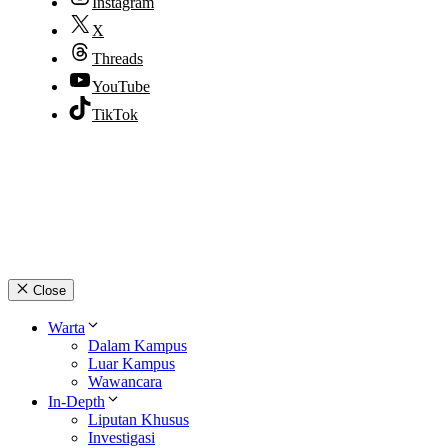
Instagram
X
Threads
YouTube
TikTok
© 2026 lpmpabelan.com
Close
Warta
Dalam Kampus
Luar Kampus
Wawancara
In-Depth
Liputan Khusus
Investigasi