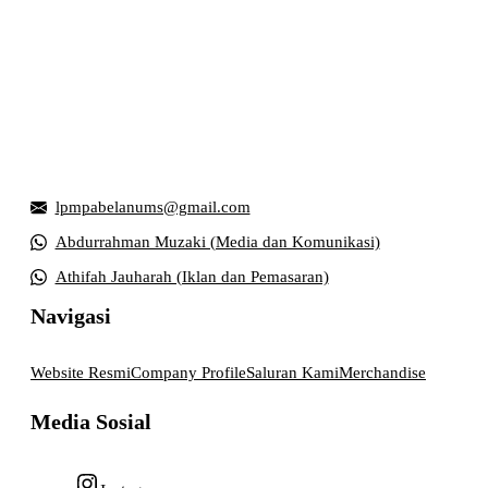
Griya Mahasiswa, Universitas Muhammadiyah Surakarta
Jl. Ahmad Yani, Tromol Pos 1 Pabelan, Kec. Kartasura,
Kabupaten Sukoharjo, Jawa Tengah 57169
lpmpabelanums@gmail.com
Abdurrahman Muzaki (Media dan Komunikasi)
Athifah Jauharah (Iklan dan Pemasaran)
Navigasi
Website Resmi
Company Profile
Saluran Kami
Merchandise
Media Sosial