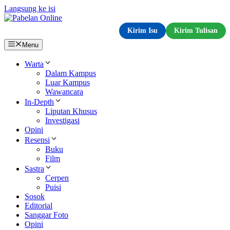
Langsung ke isi
Kirim Isu
Kirim Tulisan
Menu
Warta
Dalam Kampus
Luar Kampus
Wawancara
In-Depth
Liputan Khusus
Investigasi
Opini
Resensi
Buku
Film
Sastra
Cerpen
Puisi
Sosok
Editorial
Sanggar Foto
Opini