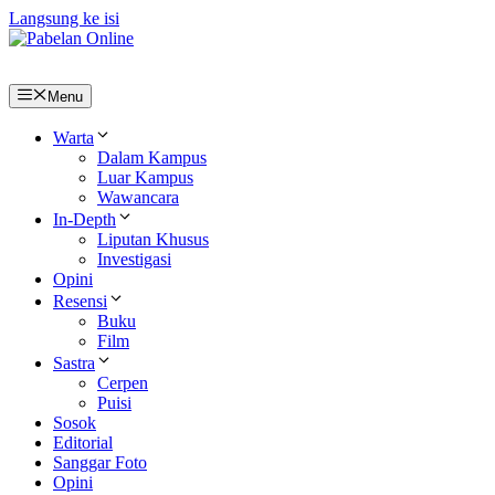
Langsung ke isi
Menu
Warta
Dalam Kampus
Luar Kampus
Wawancara
In-Depth
Liputan Khusus
Investigasi
Opini
Resensi
Buku
Film
Sastra
Cerpen
Puisi
Sosok
Editorial
Sanggar Foto
Opini