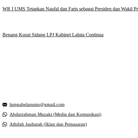
WR I UMS Tetapkan Naufal dan Faris sebagai Presiden dan Wakil 
Benang Kusut Sidang LPJ Kabinet Laluta Continua
Griya Mahasiswa, Universitas Muhammadiyah Surakarta
Jl. Ahmad Yani, Tromol Pos 1 Pabelan, Kec. Kartasura, Kabupaten S
lpmpabelanums@gmail.com
Abdurrahman Muzaki (Media dan Komunikasi)
Athifah Jauharah (Iklan dan Pemasaran)