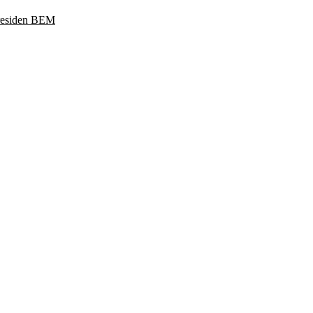
Presiden BEM
ukoharjo, Jawa Tengah 57169