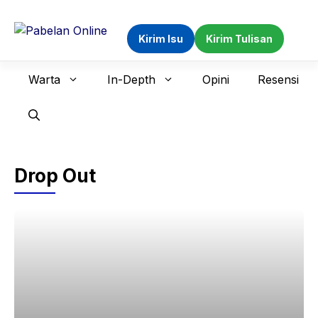
Langsung
ke
Kirim Isu
Kirim Tulisan
isi
Warta
In-Depth
Opini
Resensi
Drop Out