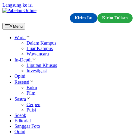
Langsung ke isi
Kirim Isu
Kirim Tulisan
Menu
Warta
Dalam Kampus
Luar Kampus
Wawancara
In-Depth
Liputan Khusus
Investigasi
Opini
Resensi
Buku
Film
Sastra
Cerpen
Puisi
Sosok
Editorial
Sanggar Foto
Opini