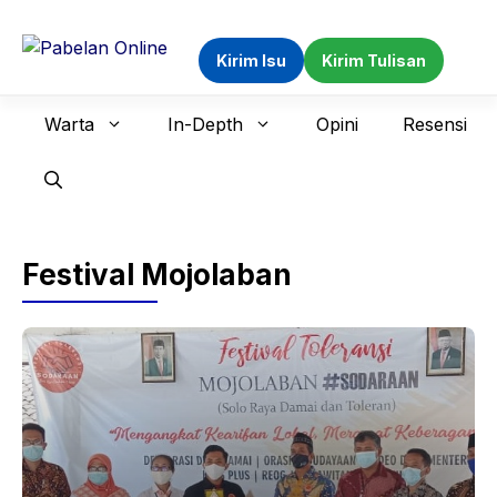
Langsung
ke
Kirim Isu
Kirim Tulisan
isi
Warta
In-Depth
Opini
Resensi
Festival Mojolaban