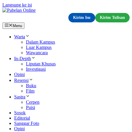
Langsung ke isi
Kirim Isu
Kirim Tulisan
Menu
Warta
Dalam Kampus
Luar Kampus
Wawancara
In-Depth
Liputan Khusus
Investigasi
Opini
Resensi
Buku
Film
Sastra
Cerpen
Puisi
Sosok
Editorial
Sanggar Foto
Opini