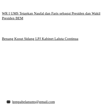
WR I UMS Tetapkan Naufal dan Faris sebagai Presiden dan Wakil
Presiden BEM
Benang Kusut Sidang LPJ Kabinet Laluta Continua
Griya Mahasiswa, Universitas Muhammadiyah Surakarta
Jl. Ahmad Yani, Tromol Pos 1 Pabelan, Kec. Kartasura,
Kabupaten Sukoharjo, Jawa Tengah 57169
lpmpabelanums@gmail.com