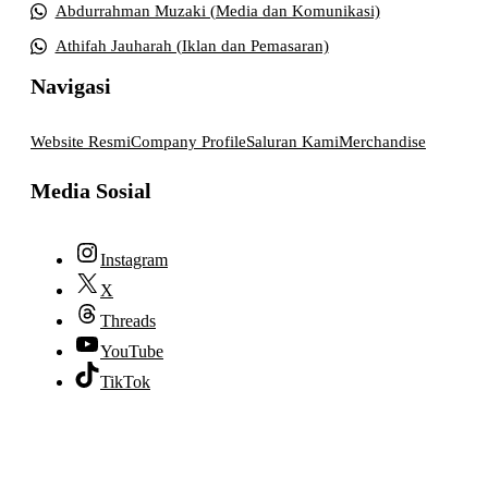
Abdurrahman Muzaki (Media dan Komunikasi)
Athifah Jauharah (Iklan dan Pemasaran)
Navigasi
Website Resmi
Company Profile
Saluran Kami
Merchandise
Media Sosial
Instagram
X
Threads
YouTube
TikTok
© 2026 lpmpabelan.com