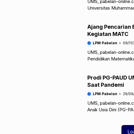
UMS, pabelan-onilne.
Universitas Muhammadi
percakapan antara dos
Ajang Pencarian
Kegiatan MATC
LPM Pabelan
09/11
UMS, pabelan-online.
Pendidikan Matematika
Muhammadiyah Surakar
Prodi PG-PAUD UM
Saat Pandemi
LPM Pabelan
29/09
UMS, pabelan-online.c
Anak Usia Dini (PG-PA
mendapatkan akreditas
Lo