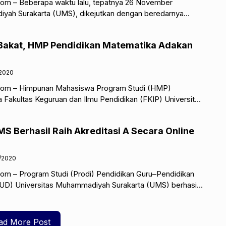
com – Beberapa waktu lalu, tepatnya 26 November
yah Surakarta (UMS), dikejutkan dengan beredarnya
en dan mahasiswa ihwal perlakuan dosen yang
 Bakat, HMP Pendidikan Matematika Adakan
/2020
com – Himpunan Mahasiswa Program Studi (HMP)
 Fakultas Keguruan dan Ilmu Pendidikan (FKIP) Universitas
ta (UMS) adakan Mathematics Art Competition (MATC)
S Berhasil Raih Akreditasi A Secara Online
/2020
om – Program Studi (Prodi) Pendidikan Guru–Pendidikan
UD) Universitas Muhammadiyah Surakarta (UMS) berhasil
i A pada Senin, 24 Agustus 2020
ad More Post