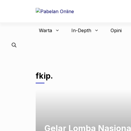
Langsung
ke
isi
Warta
In-Depth
Opini
fkip.
Gelar Lomba Nasiona