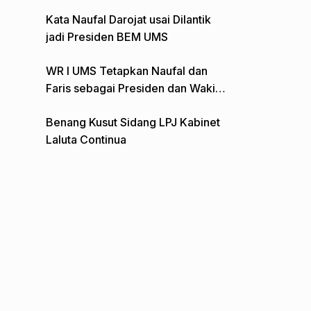
Gelar Aksi Depan Monumen Pers
Kata Naufal Darojat usai Dilantik
jadi Presiden BEM UMS
WR I UMS Tetapkan Naufal dan
Faris sebagai Presiden dan Wakil
Presiden BEM
Benang Kusut Sidang LPJ Kabinet
Laluta Continua