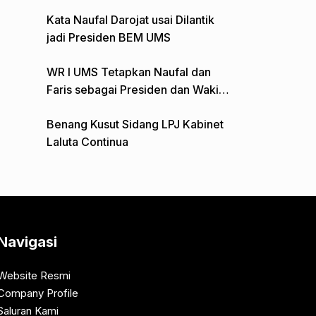
Gelar Aksi Depan Monumen Pers
Kata Naufal Darojat usai Dilantik
jadi Presiden BEM UMS
WR I UMS Tetapkan Naufal dan
Faris sebagai Presiden dan Wakil
Presiden BEM
Benang Kusut Sidang LPJ Kabinet
Laluta Continua
Navigasi
Website Resmi
Company Profile
Saluran Kami