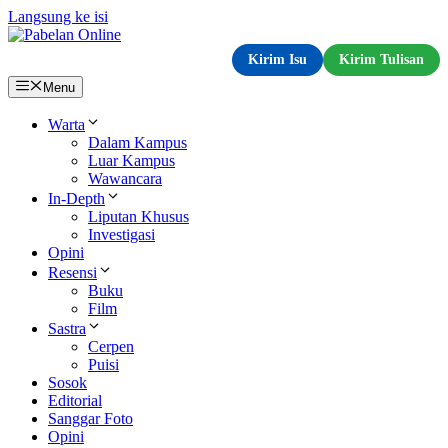
Langsung ke isi
Kirim Isu
Kirim Tulisan
Menu
Warta
Dalam Kampus
Luar Kampus
Wawancara
In-Depth
Liputan Khusus
Investigasi
Opini
Resensi
Buku
Film
Sastra
Cerpen
Puisi
Sosok
Editorial
Sanggar Foto
Opini