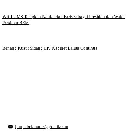
WR I UMS Tetapkan Naufal dan Faris sebagai Presiden dan Wakil
Presiden BEM
Benang Kusut Sidang LPJ Kabinet Laluta Continua
Griya Mahasiswa, Universitas Muhammadiyah Surakarta
Jl. Ahmad Yani, Tromol Pos 1 Pabelan, Kec. Kartasura,
Kabupaten Sukoharjo, Jawa Tengah 57169
lpmpabelanums@gmail.com