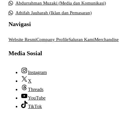
Abdurrahman Muzaki (Media dan Komunikasi)
Athifah Jauharah (Iklan dan Pemasaran)
Navigasi
Website Resmi
Company Profile
Saluran Kami
Merchandise
Media Sosial
Instagram
X
Threads
YouTube
TikTok
© 2026 lpmpabelan.com