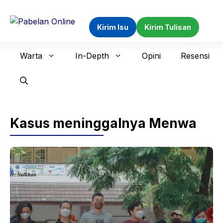
Langsung
ke
Kirim Isu
Kirim Tulisan
isi
Warta
In-Depth
Opini
Resensi
Kasus meninggalnya Menwa