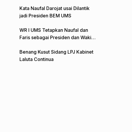
Gelar Aksi Depan Monumen Pers
Kata Naufal Darojat usai Dilantik
jadi Presiden BEM UMS
WR I UMS Tetapkan Naufal dan
Faris sebagai Presiden dan Wakil
Presiden BEM
Benang Kusut Sidang LPJ Kabinet
Laluta Continua