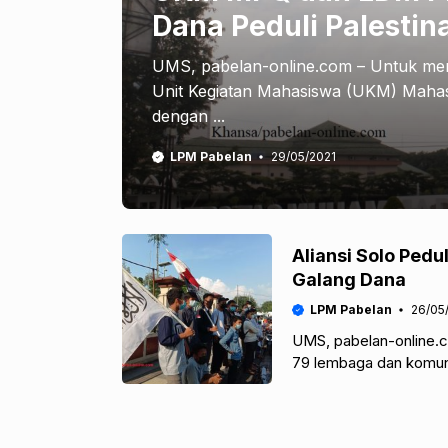
Dana Peduli Palestin
UMS, pabelan-online.com – Untuk me
Unit Kegiatan Mahasiswa (UKM) Mahas
dengan ...
LPM Pabelan
29/05/2021
Aliansi Solo Pedu
Galang Dana
LPM Pabelan
26/05
UMS, pabelan-online.co
79 lembaga dan komun
mengadakan aksi duku