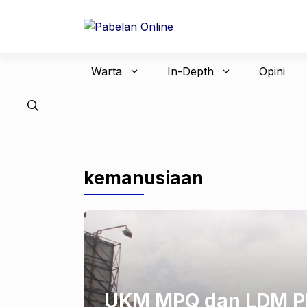
Langsung
ke
isi
Warta
In-Depth
Opini
kemanusiaan
UKM MPQ dan LDM PM